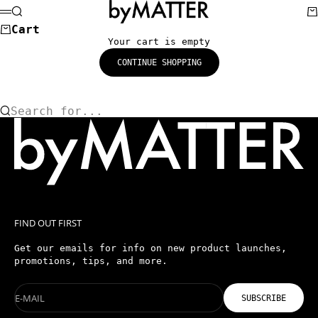
Skip to content
byMATTER™
Search
Ca
Menu
Cart
Your cart is empty
CONTINUE SHOPPING
Search for...
FIND OUT FIRST
Get our emails for info on new product launches,
promotions, tips, and more.
E-MAIL
SUBSCRIBE