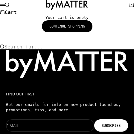
Skip to content
byMATTER™
Search
Ca
Menu
Cart
Your cart is empty
CONTINUE SHOPPING
Search for...
FIND OUT FIRST
Get our emails for info on new product launches,
promotions, tips, and more.
E-MAIL
SUBSCRIBE