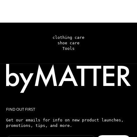
ERGONOMIC BRUSH
SALE PRICE
$15
clothing care
shoe care
Tools
FIND OUT FIRST
Get our emails for info on new product launches,
promotions, tips, and more.