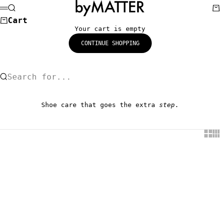
Skip to content
byMATTER™
Search
Ca
Menu
Cart
Your cart is empty
CONTINUE SHOPPING
Search for...
Shoe care that goes the extra
step
.
Show
Sh
Choose options
Choose options